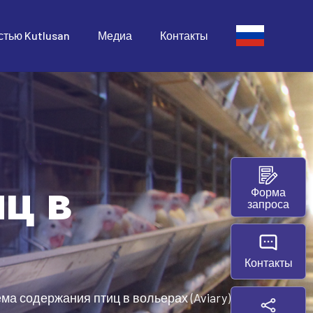
стью Kutlusan
Медиа
Контакты
ц в
Форма
запроса
Контакты
ма содержания птиц в вольерах (Aviary)