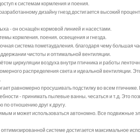
доступ к системам кормления и поения.
разработанному дизайну гнезд достигается высокий процен
дыха - он оснащён кормовой линией и насестами.
темы кормления, поения, освещения и гнезда.
чная система пометаудаления, благодаря чему большая ча
поддержании чистоты и оптимальной вентиляции.
ётом циркуляции воздуха внутри птичника и работы ленточ
омерного распределения света и идеальной вентиляции. Эт
.
ает равномерно просушивать подстилку во всем птичнике.
бности - принимать пылевые ванны, чесаться и т.д. Это поз
ю по отношению друг к другу.
имым и может использоваться автономно. Все подвижные э
 оптимизированной системе достигается максимальное исп