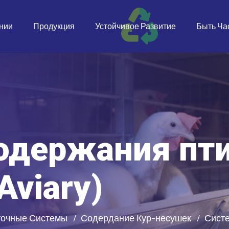
нии
Продукция
Устойчивое Развитие
Быть Ча
одержания пти
Aviary)
точные Системы
Содердание Кур-несушек
Систе