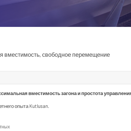
ая вместимость, свободное перемещение
симальная вместимость загона и простота управлени
тнего опыта Kutlusan.
отных