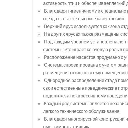
активность птиц и обеспечивает легкий 
Благодаря гигиеничному и специально 
гнездах, а также высокое качество яиц.
Верхний ярус используется как зона от
На других ярусах также размещены сис
Под каждым уровнем установлена ленто
системы. Это играет ключевую роль в 
Расположение насестов продумано с уч
Система спроектирована с учетом равн
размещению птиц по всему помещению
Однородное распределение стада помог
свои естественные поведенческие потре
подстилке, а не агрессивному поведени
Каждый ряд системы является независ
легкого технического обслуживания.
Благодаря многоярусной конструкции и
вместимость птичника.