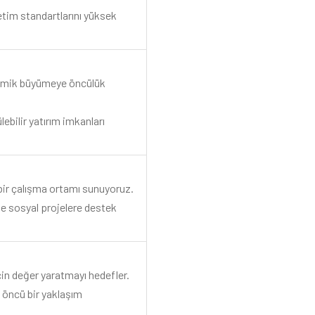
etim standartlarını yüksek
nomik büyümeye öncülük
ebilir yatırım imkanları
ı bir çalışma ortamı sunuyoruz.
ve sosyal projelere destek
için değer yaratmayı hedefler.
 öncü bir yaklaşım