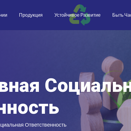
нии
Продукция
Устойчивое Развитие
Быть Ча
вная Социаль
нность
циальная Ответственность