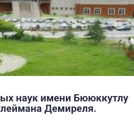
ных наук имени Бююккутлу
улеймана Демиреля.