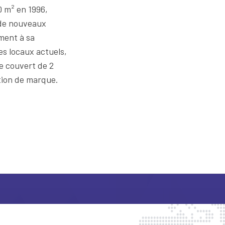
0 m² en 1996,
 de nouveaux
ment à sa
es locaux actuels,
ce couvert de 2
tion de marque.