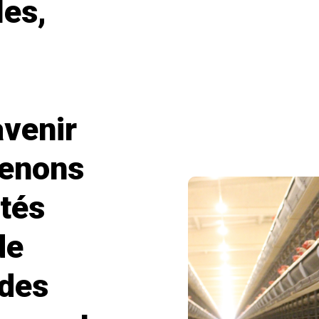
es,
avenir
menons
ités
de
 des