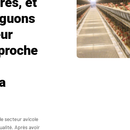
res, et
nguons
eur
pproche
a
le secteur avicole
alité. Après avoir